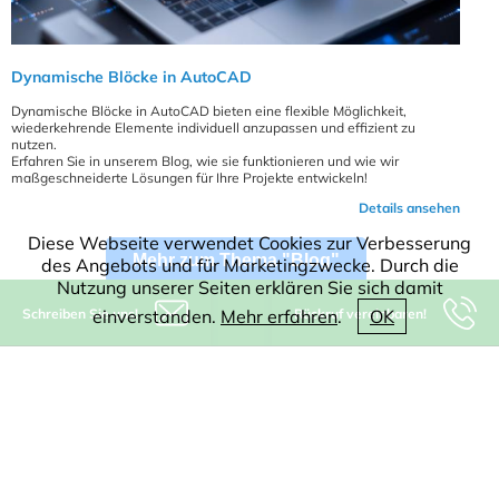
Dynamische Blöcke in AutoCAD
Dynamische Blöcke in AutoCAD bieten eine flexible Möglichkeit,
wiederkehrende Elemente individuell anzupassen und effizient zu
nutzen.
Erfahren Sie in unserem Blog, wie sie funktionieren und wie wir
maßgeschneiderte Lösungen für Ihre Projekte entwickeln!
Details ansehen
Diese Webseite verwendet Cookies zur Verbesserung
Mehr zum Thema "Blog"
des Angebots und für Marketingzwecke. Durch die
Nutzung unserer Seiten erklären Sie sich damit
Schreiben Sie uns!
Rückruf vereinbaren!
einverstanden.
Mehr erfahren
.
OK
Kleen Software GmbH
Münsterstr. 5
59065 Hamm
Germany