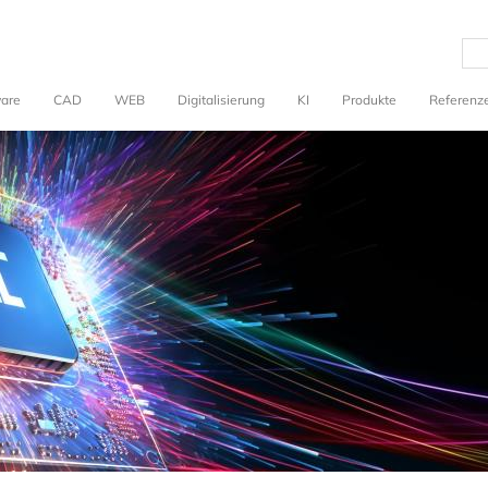
ware
CAD
WEB
Digitalisierung
KI
Produkte
Referenz