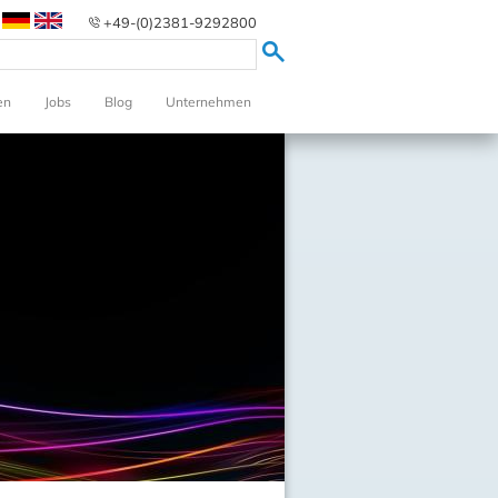
+49-(0)2381-9292800
en
Jobs
Blog
Unternehmen