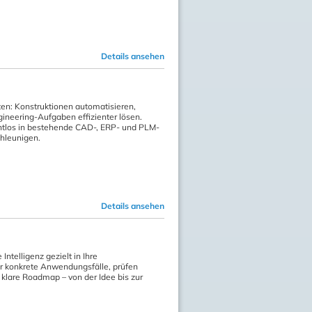
Details ansehen
ten: Konstruktionen automatisieren,
ineering-Aufgaben effizienter lösen.
nahtlos in bestehende CAD-, ERP- und PLM-
hleunigen.
Details ansehen
ntelligenz gezielt in Ihre
ir konkrete Anwendungsfälle, prüfen
 klare Roadmap – von der Idee bis zur