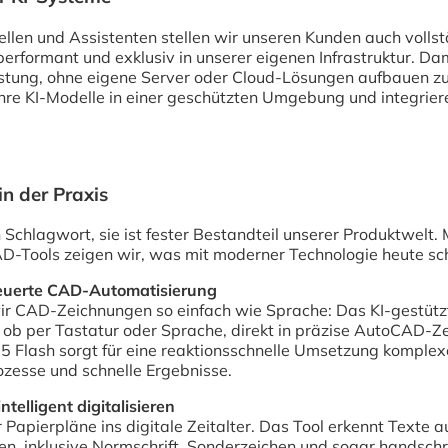
llen und Assistenten stellen wir unseren Kunden auch vollst
performant und exklusiv in unserer eigenen Infrastruktur. Dam
stung, ohne eigene Server oder Cloud-Lösungen aufbauen zu
hre KI-Modelle in einer geschützten Umgebung und integrieren
in der Praxis
in Schlagwort, sie ist fester Bestandteil unserer Produktwelt.
AD-Tools zeigen wir, was mit moderner Technologie heute sch
euerte CAD-Automatisierung
 CAD-Zeichnungen so einfach wie Sprache: Das KI-gestützt
 ob per Tastatur oder Sprache, direkt in präzise AutoCAD-Z
.5 Flash sorgt für eine reaktionsschnelle Umsetzung komplexe
rozesse und schnelle Ergebnisse.
telligent digitalisieren
 Papierpläne ins digitale Zeitalter. Das Tool erkennt Texte 
en, inklusive Normschrift, Sonderzeichen und sogar handschri