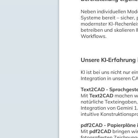
Neben individuellen Mode
Systeme bereit – sicher, 
modernster KI-Rechenlei
betreiben und skalieren I
Workflows.
Unsere KI‑Erfahrung 
KI ist bei uns nicht nur e
Integration in unseren C
Text2CAD - Sprachgest
Mit
Text2CAD
machen wir
natürliche Texteingaben,
Integration von Gemini 1
intuitive Konstruktionsp
pdf2CAD - Papierpläne in
Mit
pdf2CAD
bringen wir
fotografierten Zeichnung