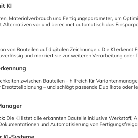
it KI
isten, Materialverbrauch und Fertigungsparameter, um Optim
ägt Alternativen vor und berechnet automatisch das Einsparpo
ion von Bauteilen auf digitalen Zeichnungen: Die KI erkennt 
erlässig und markiert sie zur weiteren Verarbeitung oder 
serkennung
chkeiten zwischen Bauteilen – hilfreich für Variantenmanag
rsatzteilplanung – und schlägt passende Duplikate oder l
 Manager
ick: Die KI listet alle erkannten Bauteile inklusive Werkstof
r Dokumentationen und Automatisierung von Fertigungsfreig
er KI-Systeme