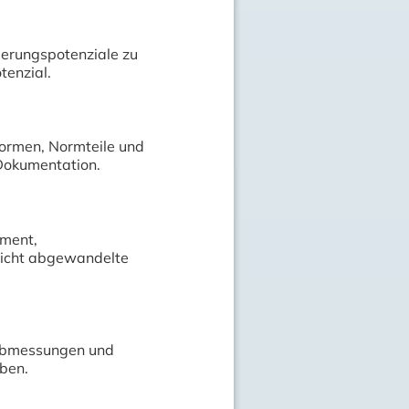
ierungspotenziale zu
tenzial.
Formen, Normteile und
Dokumentation.
ement,
eicht abgewandelte
f, Abmessungen und
aben.