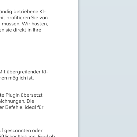
ändig betriebene KI-
it profitieren Sie von
 müssen. Wir hosten,
 sie direkt in Ihre
 Mit übergreifender KI-
on möglich ist.
e Plugin übersetzt
eichnungen. Die
r Befehle, ideal für
auf gescannten oder
ftlicher Notizen. Egal ob