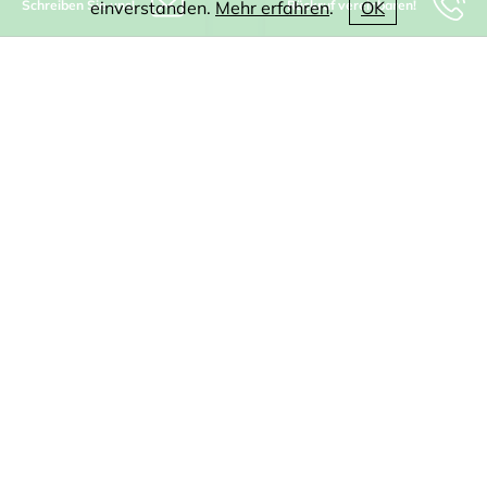
Schreiben Sie uns!
Rückruf vereinbaren!
einverstanden.
Mehr erfahren
.
OK
IT-Beratung
Software
CAD
WEB
Digitalisierung
KI
Produkte
Referenzen
Jobs
Blog
Unternehmen
Impressum