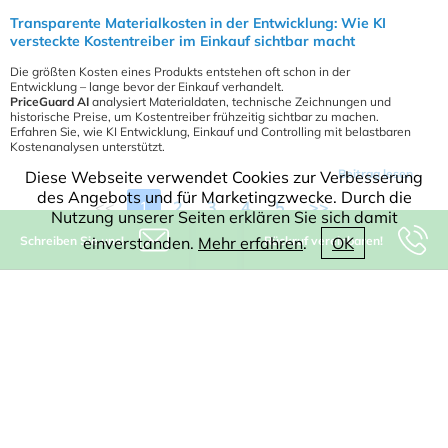
Transparente Materialkosten in der Entwicklung: Wie KI
versteckte Kostentreiber im Einkauf sichtbar macht
Die größten Kosten eines Produkts entstehen oft schon in der
Entwicklung – lange bevor der Einkauf verhandelt.
PriceGuard AI
analysiert Materialdaten, technische Zeichnungen und
historische Preise, um Kostentreiber frühzeitig sichtbar zu machen.
Erfahren Sie, wie KI Entwicklung, Einkauf und Controlling mit belastbaren
Kostenanalysen unterstützt.
Beitrag lesen
Diese Webseite verwendet Cookies zur Verbesserung
des Angebots und für Marketingzwecke. Durch die
<<
1
2
3
4
5
>>
Nutzung unserer Seiten erklären Sie sich damit
Schreiben Sie uns!
Rückruf vereinbaren!
einverstanden.
Mehr erfahren
.
OK
Kleen Software GmbH
Münsterstr. 5
59065 Hamm
Germany
+49-(0)2381-9292800
info@kleen-software.de