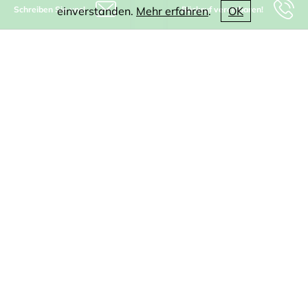
Schreiben Sie uns!
Rückruf vereinbaren!
einverstanden.
Mehr erfahren
.
OK
IT-Beratung
Software
CAD
WEB
Digitalisierung
KI
Produkte
Referenzen
Jobs
Blog
Unternehmen